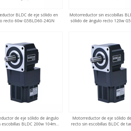
eductor BLDC de eje sólido en
Motorreductor sin escobillas BL
lo recto 60w G5BLD60-24GN
sólido de ángulo recto 120w G
24GN
ductor de eje sólido de ángulo
Motorreductor de eje sólido d
in escobillas BLDC 200w 104mm
recto sin escobillas BLDC de 
tamaño de marco
marco cuadrado de 104 mm