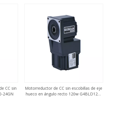
de CC sin
Motorreductor de CC sin escobillas de eje
50-24GN
hueco en ángulo recto 120w G4BLD120-
24GN