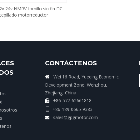
v 24v NMRV tornillo sin fin DC
cepillado motorreductor
ACES
CONTÁCTENOS
IDOS
Wei 16 Road, Yueqing Economic

Development Zone, Wenzhou,
Zhejiang, China
tos
+86-577-62661818

ud
+86-189-0665-9383

nosotros
sales@gpgmotor.com
as

tenos