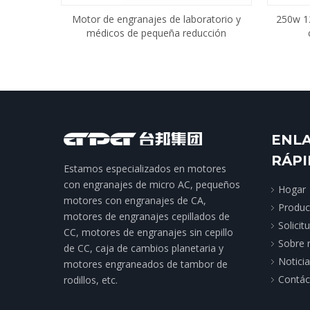
Motor de engranajes de laboratorio y
250w 12
médicos de pequeña reducción
ENL
RÁP
Estamos especializados en motores
con engranajes de micro AC, pequeños
Hogar
motores con engranajes de CA,
Produc
motores de engranajes cepillados de
Solicit
CC, motores de engranajes sin cepillo
Sobre 
de CC, caja de cambios planetaria y
Notici
motores engraneados de tambor de
Contác
rodillos, etc.