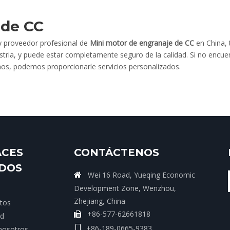
 de CC
 proveedor profesional de
Mini motor de engranaje de CC
en China, 
dustria, y puede estar completamente seguro de la calidad. Si no encue
nos, podemos proporcionarle servicios personalizados.
ACES
CONTÁCTENOS
IDOS
Wei 16 Road, Yueqing Economic

Development Zone, Wenzhou,
Zhejiang, China
tos
+86-577-62661818

ud
+86-189-0665-9383

nosotros