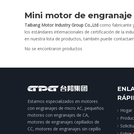
Mini motor de engranaje
Taibang Motor Industry Group Co.,Ltd
como fabricante y
los estándares internacionales de certificación de la in
en nuestra lista de productos, también puede contactar
No se encontraron productos
ENL
RÁP
Estamos especializados en motores
con engranajes de micro AC, pequeños
Hogar
motores con engranajes de CA,
Produc
motores de engranajes cepillados de
Solicit
CC, motores de engranajes sin cepillo
Sobre 