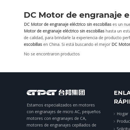
DC Motor de engranaje el
DC Motor de engranaje eléctrico sin escobillas
es un nue
Motor de engranaje eléctrico sin escobillas
hasta un est
de calidad, para brindarle la experiencia de producto per
escobillas
en China. Si está buscando el mejor
DC Motor 
No se encontraron productos
ENL
RÁP
Estamos especializados en motores
con engranajes de micro AC, pequeños
Hogar
motores con engranajes de CA,
Produc
motores de engranajes cepillados de
Solicit