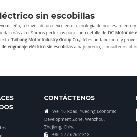
éctrico sin escobillas
vo diseño, a través de una excelente tecnología de procesamiento y 
ándar más alto. Somos perfectos para cada detalle de
DC Motor de en
fecta.
Taibang Motor Industry Group Co.,Ltd
es un fabricante y prove
de engranaje eléctrico sin escobillas
a bajo precio, ¡consúltenos aho
ACES
CONTÁCTENOS
IDOS
Wei 16 Road, Yueqing Economic

Development Zone, Wenzhou,
Zhejiang, China
tos
+86-577-62661818

ud