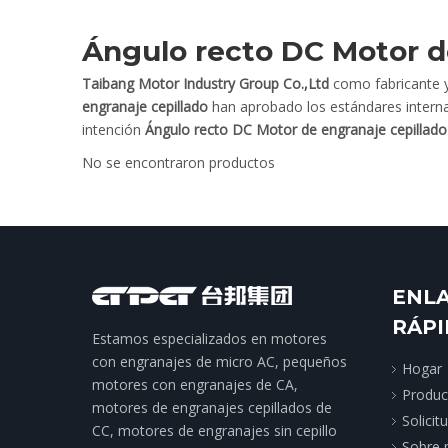
Ángulo recto DC Motor d
Taibang Motor Industry Group Co.,Ltd
como fabricante y
engranaje cepillado
han aprobado los estándares internac
intención
Ángulo recto DC Motor de engranaje cepillado
No se encontraron productos
ENL
RÁP
Estamos especializados en motores
con engranajes de micro AC, pequeños
Hogar
motores con engranajes de CA,
Produc
motores de engranajes cepillados de
Solicit
CC, motores de engranajes sin cepillo
Sobre 