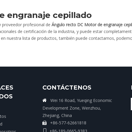
e engranaje cepillado
 proveedor profesional de
Ángulo recto DC Motor de engranaje cepi
ionales de certificación de la industria, y puede estar completamente
en nuestra lista de productos, también puede contactarnos, podemos
ACES
CONTÁCTENOS
IDOS
Wei 16 Road, Yueqing Economic

Development Zone, Wenzhou,
Zhejiang, China
tos
+86-577-62661818

ud
+86-189-0665-9383

nosotros