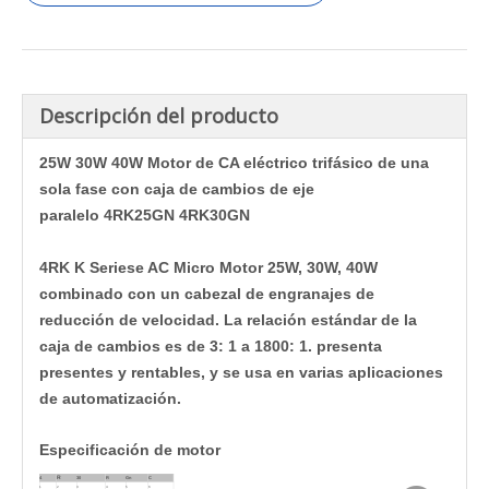
Descripción del producto
25W 30W 40W Motor de CA eléctrico trifásico de una
sola fase con caja de cambios de eje
paralelo 4RK25GN 4RK30GN
4RK K Seriese AC Micro Motor 25W, 30W, 40W
combinado con un cabezal de engranajes de
reducción de velocidad. La relación estándar de la
caja de cambios es de 3: 1 a 1800: 1. presenta
presentes y rentables, y se usa en varias aplicaciones
de automatización.
Especificación de motor
R
4
30
R
Gn
C
1
2
3
4
5
6