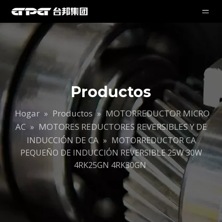
Productos
Hogar
Productos
MOTORREDUCTOR MICRO
»
»
AC
MOTORES REDUCTORES REVERSIBLES Y DE
»
INDUCCIÓN DE CA
»
MOTORREDUCTOR CA
PEQUEÑO DE INDUCCIÓN REVERSIBLE 25W 30W
4RK25GN 4RK30GN