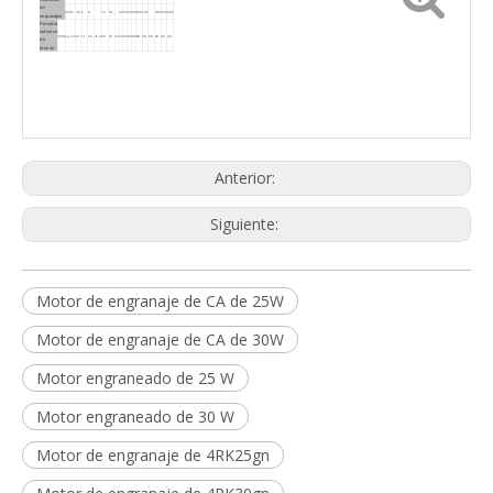
reducción
de
60Hz
3.6
6
9
15
18
30
36
60
90
120
180
300
360
600
engranajes
Permitió
esfuerzo
30W
kg.cm
6.7
11
16
21.3
28
33
42
54
65
80
80
80
80
80
80
80
80
de
torsión
Anterior:
Siguiente:
Motor de engranaje de CA de 25W
Motor de engranaje de CA de 30W
Motor engraneado de 25 W
Motor engraneado de 30 W
Motor de engranaje de 4RK25gn